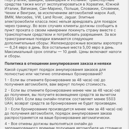
средства также могут эксплуатироваться в Хорватии, Южной
Италии, Ватикане, Сан-Марино, Польше, Словакии, Словении,
Чехии и Венгрии, за исключением автомобилей марок Audi,
BMW, Mercedes, VW, Land Rover, Jaguar. Элитные
электромобили класса люкс нельзя арендовать для поездок
через границу. Во всех случаях клиенты должны сообщить в
пункт проката о своем намерении покинуть страну вместе с
транспортным средством и потребовать разрешения. За все
трансграничные поездки взимаются следующие
дополнительные сборы: Железнодорожные вокзалы аэропорта
— 6,24 евро в день. Все остальные места 5,00 евро в день.
Максимальный срок оплаты — 10 дней. Цены включают налоги
и сборы.
Политика в отношении аннулирования заказа и неявки
Какой существует порядок аннулирования заказов для
полностью или частично оплаченных бронирований?
1 - Если вы отмените бронирование за 48 часа(-ов) до
получения автомобиля, вам вернут полную стоимость.
2 - Если вы отмените бронирование менее чем за 48 часа(-ов)
до получения, вы получите возмещение средств за вычетом
5503 UAH. Если ваш онлайн-платеж составляет менее 5503
UAH, возврат средств за бронирование не будет произведен.
3 - Если бронирование производится менее чем за 48 часа(-ов)
до получения автомобиля, порядок аннулирования заказа
распространяется на ваше бронирование автоматически.
4 - Все отмены должны выполняться онлайн до
запланированного времени получения автомобиля на странице