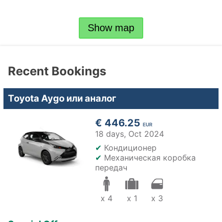
Show map
Recent Bookings
Toyota Aygo или аналог
€ 446.25
EUR
18 days,
Oct 2024
✔
Кондиционер
✔
Механическая коробка
передач
x 4
x 1
x 3